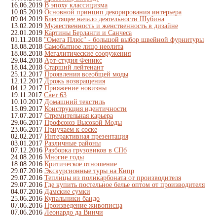
16.06.2019
В эпоху классицизма
10.05.2019
Основной принцип декорирования интерьера
09.04.2019
Блестящее начало деятельности Шубина
13.02.2019
Мужественность и женственность в дизайне
22.01.2019
Картины Берланги и Санчеса
01.11.2018
"Омега Плюс" - большой выбор швейной фурнитуры
18.08.2018
Самобытное лицо неолита
18.08.2018
Мегалитические сооружения
29.04.2018
Арт-студия Феникс
18.04.2018
Старший лейтенант
25.12.2017
Проявления всеобщей моды
12.12.2017
Дрожь возвращения
04.12.2017
Прияжение новизны
19.11.2017
Свет 63
10.10.2017
Домашний текстиль
15.09.2017
Конструкция идентичности
17.07.2017
Стремительная карьера
29.06.2017
Профсоюз Высокой Моды
23.06.2017
Приучаем к соске
02.02.2017
Интерактивная презентация
03.01.2017
Различные районы
07.12.2016
Разборка грузовиков в СПб
24.08.2016
Многие годы
18.08.2016
Критическое отношение
29.07.2016
Экскурсионные туры на Кипр
29.07.2016
Теплицы из поликарбоната от производителя
29.07.2016
Где купить постельное белье оптом от производителя
04.07.2016
Дамские сумки
25.06.2016
Купальники бандо
07.06.2016
Произведение живописца
07.06.2016
Леонардо да Винчи