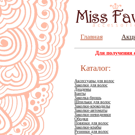
Главная
Акц
Для получения 
Каталог:
Аксессуары для волос
Заколки для волос
Диадемы
Банты
Заколка-брошь
Шпильки для волос
Заколки-крокодилы
Заколки-автоматы
Заколки-невидимки
Ободки
Повязки для волос
Заколки-крабы
Резинки для волос