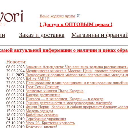
Ваша корзина пуста
! Доступ к ОПТОВЫМ ценам !
ии
Заказ и доставка
Магазины и франча
самой актуальной информации о наличии и ценах обра
Новости:
08.02.2025
Значение Асцендента: Что ваш знак зодиака рассказывает 
29.03.2024
Медицинская книжка в Москве: Цены, процесс получения
11.11.2023
Лапароскопия органов малого таза: современные методы д
30.06.2023
ReLex SMILE
22.03.2023
Планирование планировщиками и планирование линейны
31.08.2021
Грот Семи Спящих
06.05.2021
Записные книжки Пьера Кардена
06.05.2021
Каждое десятилетие
06.05.2021
Пикассо — в живописи, Карден — в одежде
06.05.2021
Оценка деятельности в международном масштабе
22.01.2021
Фенди Норки, белочки и соболя прорывают блокаду «зел
15.09.2020
Модель одежды
18.07.2020
Кофейные сервизы
24.12.2019
Серебряные украшения
03.10.2019
Урок 26. Брестская крепость
07.08.2019
Красотки, вперед!