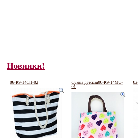
Новинки!
06-К9-14CH-02
Сумка детская06-К9-14MU-
02
01