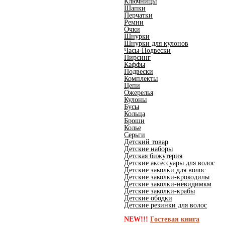
Ключницы
Шапки
Перчатки
Ремни
Очки
Шнурки
Шнурки для кулонов
Часы-Подвески
Пирсинг
Каффы
Подвески
Комплекты
Цепи
Ожерелья
Кулоны
Бусы
Кольца
Броши
Колье
Серьги
Детский товар
Детские наборы
Детская бижутерия
Детские аксессуары для волос
Детские заколки для волос
Детские заколки-крокодилы
Детские заколки-невидимкм
Детские заколки-крабы
Детские ободки
Детские резинки для волос
NEW!!!
Гостевая книга