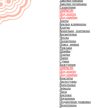
Заколки-бананы
Заколки-пеликаны
Галантерея
ЦИРКОН
Под золото
Под серебро
Зонты
Брелки,ключницы
Клатчи
Кошельки, портмоне
Косметички
Чехлы
Палантины
Пояса, ремни
Рюкзаки
Шарфы
Платки
Парео
Сумки
Бижутерия
ЦИРКОН
Под золото
Под серебро
Браслеты
Аксессуары
Воротники
Зеркала
Часы
Брелоки
Наушники
Подарочная упаковка
Визитницы