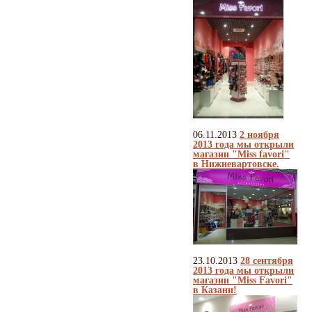
06.11.2013
2 ноября
2013 года мы открыли
магазин "Miss favori"
в Нижневартовске.
23.10.2013
28 сентября
2013 года мы открыли
магазин "Miss Favori"
в Казани!