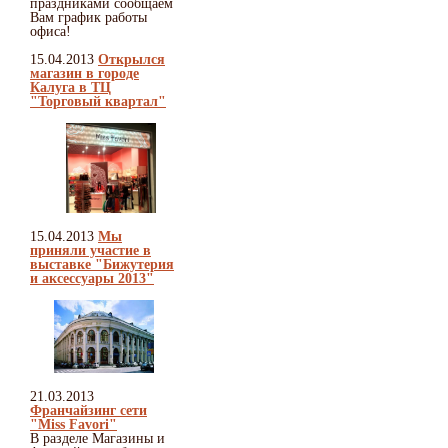
праздниками сообщаем
Вам график работы
офиса!
15.04.2013
Открылся
магазин в городе
Калуга в ТЦ
"Торговый квартал"
15.04.2013
Мы
приняли участие в
выставке "Бижутерия
и аксессуары 2013"
21.03.2013
Франчайзинг сети
"Miss Favori"
В разделе Магазины и