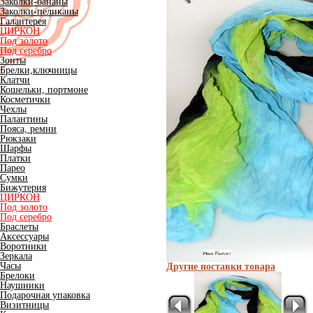
Заколки-бананы
Заколки-пеликаны
Галантерея
ЦИРКОН
Под золото
Под серебро
Зонты
Брелки,ключницы
Клатчи
Кошельки, портмоне
Косметички
Чехлы
Палантины
Пояса, ремни
Рюкзаки
Шарфы
Платки
Парео
Сумки
Бижутерия
ЦИРКОН
Под золото
Под серебро
Браслеты
Аксессуары
Воротники
Зеркала
Часы
Другие поставки товара
Брелоки
Наушники
Подарочная упаковка
Визитницы