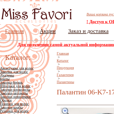
Ваша корзина пу
! Доступ к 
Главная
Акции
Заказ и доставка
Для получения самой актуальной информации 
Главная
Каталог:
>
Каталог
>
Продукция
Аксессуары для волос
>
Заколки для волос
Галантерея
Диадемы
>
Банты
Палантины
Заколка-брошь
Шпильки для волос
Заколки-крокодилы
Палантин 06-K7-1
Заколки-автоматы
Заколки-невидимки
Ободки
Повязки для волос
Заколки-крабы
Резинки для волос