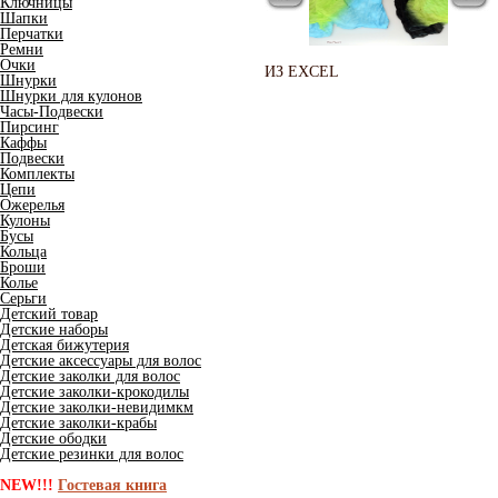
Ключницы
Шапки
Перчатки
Ремни
Очки
ИЗ EXCEL
Шнурки
Шнурки для кулонов
Часы-Подвески
Пирсинг
Каффы
Подвески
Комплекты
Цепи
Ожерелья
Кулоны
Бусы
Кольца
Броши
Колье
Серьги
Детский товар
Детские наборы
Детская бижутерия
Детские аксессуары для волос
Детские заколки для волос
Детские заколки-крокодилы
Детские заколки-невидимкм
Детские заколки-крабы
Детские ободки
Детские резинки для волос
NEW!!!
Гостевая книга